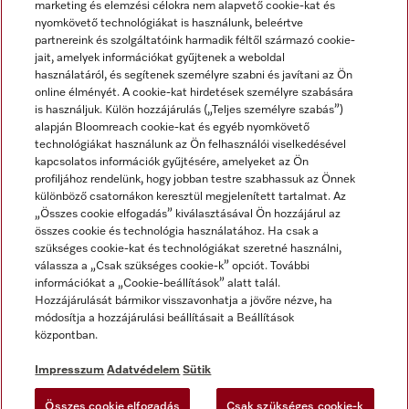
marketing és elemzési célokra nem alapvető cookie-kat és
nyomkövető technológiákat is használunk, beleértve
partnereink és szolgáltatóink harmadik féltől származó cookie-
jait, amelyek információkat gyűjtenek a weboldal
használatáról, és segítenek személyre szabni és javítani az Ön
online élményét. A cookie-kat hirdetések személyre szabására
is használjuk. Külön hozzájárulás („Teljes személyre szabás”)
alapján Bloomreach cookie-kat és egyéb nyomkövető
Miele a YouTube-on
Miele a Facebookon
Miele az Instagramon
technológiákat használunk az Ön felhasználói viselkedésével
kapcsolatos információk gyűjtésére, amelyeket az Ön
profiljához rendelünk, hogy jobban testre szabhassuk az Önnek
különböző csatornákon keresztül megjelenített tartalmat. Az
„Összes cookie elfogadás” kiválasztásával Ön hozzájárul az
összes cookie és technológia használatához. Ha csak a
Impresszum
szükséges cookie-kat és technológiákat szeretné használni,
válassza a „Csak szükséges cookie-k” opciót. További
ÁSZF
információkat a „Cookie-beállítások” alatt talál.
Adatvédelem
Hozzájárulását bármikor visszavonhatja a jövőre nézve, ha
módosítja a hozzájárulási beállításait a Beállítások
Felhasználási feltételek
központban.
Akadálymentességi Nyilatkozat
Digitális Szolgáltatásokról szóló törvény
Impresszum
Adatvédelem
Sütik
Elállási űrlap
Összes cookie elfogadás
Csak szükséges cookie-k