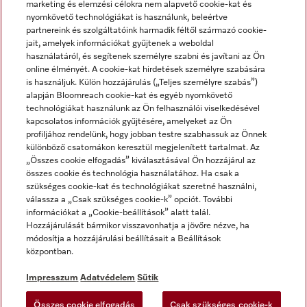
marketing és elemzési célokra nem alapvető cookie-kat és
nyomkövető technológiákat is használunk, beleértve
partnereink és szolgáltatóink harmadik féltől származó cookie-
jait, amelyek információkat gyűjtenek a weboldal
használatáról, és segítenek személyre szabni és javítani az Ön
online élményét. A cookie-kat hirdetések személyre szabására
is használjuk. Külön hozzájárulás („Teljes személyre szabás”)
alapján Bloomreach cookie-kat és egyéb nyomkövető
Miele a YouTube-on
Miele a Facebookon
Miele az Instagramon
technológiákat használunk az Ön felhasználói viselkedésével
kapcsolatos információk gyűjtésére, amelyeket az Ön
profiljához rendelünk, hogy jobban testre szabhassuk az Önnek
különböző csatornákon keresztül megjelenített tartalmat. Az
„Összes cookie elfogadás” kiválasztásával Ön hozzájárul az
összes cookie és technológia használatához. Ha csak a
Impresszum
szükséges cookie-kat és technológiákat szeretné használni,
válassza a „Csak szükséges cookie-k” opciót. További
ÁSZF
információkat a „Cookie-beállítások” alatt talál.
Adatvédelem
Hozzájárulását bármikor visszavonhatja a jövőre nézve, ha
módosítja a hozzájárulási beállításait a Beállítások
Felhasználási feltételek
központban.
Akadálymentességi Nyilatkozat
Digitális Szolgáltatásokról szóló törvény
Impresszum
Adatvédelem
Sütik
Elállási űrlap
Összes cookie elfogadás
Csak szükséges cookie-k