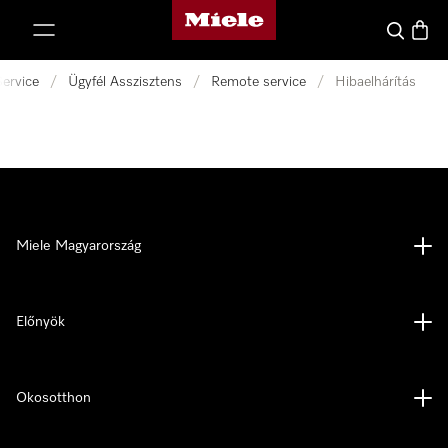
Miele honlapja
 a tartalomhoz
Kereses
Bevás
Service
/
Ügyfél Asszisztens
/
Remote service
/
Hibaelhárítás
Miele Magyarország
Előnyök
Okosotthon