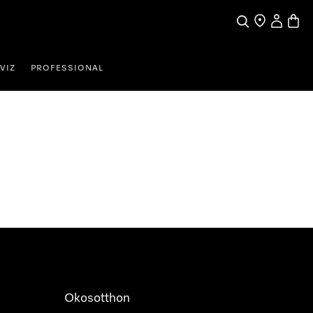
Kereses
Üzletkereső
Saját profi
Bevás
VIZ
PROFESSIONAL
Okosotthon