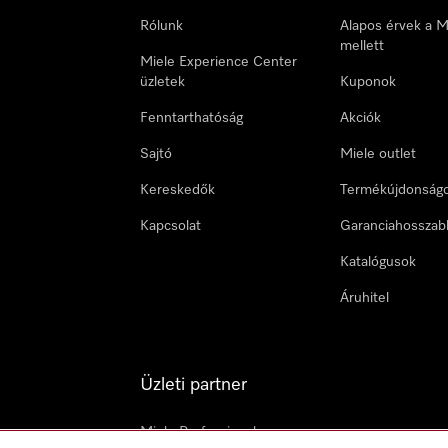
Rólunk
Alapos érvek a M
mellett
Miele Experience Center
üzletek
Kuponok
Fenntarthatóság
Akciók
Sajtó
Miele outlet
Kereskedők
Termékújdonság
Kapcsolat
Garanciahosszab
Katalógusok
Áruhitel
Üzleti partner
Miele Professional