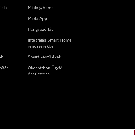
iele
Miele@home
Miele App
Hangvezérlés
Integrálás Smart Home
rendszerekbe
ok
Smart készülékek
bítás
Okosotthon Ügyfél
Asszisztens