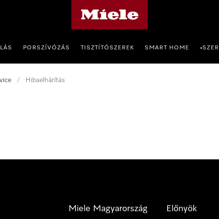
Miele honlapja
OLÁS
PORSZÍVÓZÁS
TISZTÍTÓSZEREK
SMART HOME
SZER
•
vice
/
Hibaelhárítás
Miele Magyarország
Előnyök