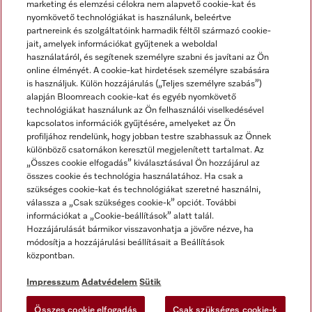
marketing és elemzési célokra nem alapvető cookie-kat és
nyomkövető technológiákat is használunk, beleértve
partnereink és szolgáltatóink harmadik féltől származó cookie-
jait, amelyek információkat gyűjtenek a weboldal
használatáról, és segítenek személyre szabni és javítani az Ön
online élményét. A cookie-kat hirdetések személyre szabására
is használjuk. Külön hozzájárulás („Teljes személyre szabás”)
alapján Bloomreach cookie-kat és egyéb nyomkövető
Miele a YouTube-on
Miele a Facebookon
Miele az Instagramon
technológiákat használunk az Ön felhasználói viselkedésével
kapcsolatos információk gyűjtésére, amelyeket az Ön
profiljához rendelünk, hogy jobban testre szabhassuk az Önnek
különböző csatornákon keresztül megjelenített tartalmat. Az
„Összes cookie elfogadás” kiválasztásával Ön hozzájárul az
összes cookie és technológia használatához. Ha csak a
Impresszum
szükséges cookie-kat és technológiákat szeretné használni,
válassza a „Csak szükséges cookie-k” opciót. További
ÁSZF
információkat a „Cookie-beállítások” alatt talál.
Adatvédelem
Hozzájárulását bármikor visszavonhatja a jövőre nézve, ha
módosítja a hozzájárulási beállításait a Beállítások
Felhasználási feltételek
központban.
Akadálymentességi Nyilatkozat
Digitális Szolgáltatásokról szóló törvény
Impresszum
Adatvédelem
Sütik
Elállási űrlap
Összes cookie elfogadás
Csak szükséges cookie-k