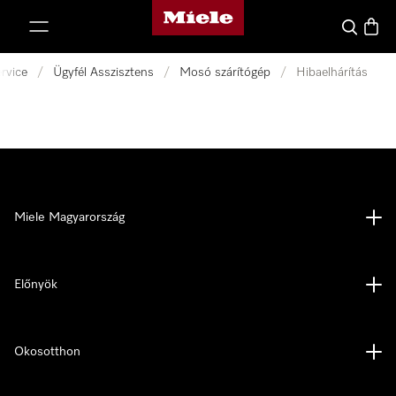
Miele honlapja
 a tartalomhoz
Kereses
Bevás
rvice
/
Ügyfél Asszisztens
/
Mosó szárítógép
/
Hibaelhárítás
Miele Magyarország
Előnyök
Okosotthon