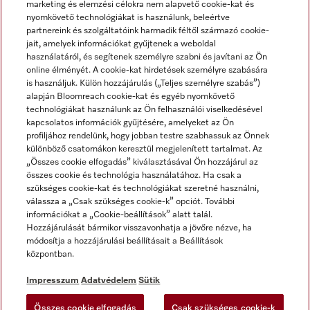
marketing és elemzési célokra nem alapvető cookie-kat és
nyomkövető technológiákat is használunk, beleértve
partnereink és szolgáltatóink harmadik féltől származó cookie-
jait, amelyek információkat gyűjtenek a weboldal
használatáról, és segítenek személyre szabni és javítani az Ön
online élményét. A cookie-kat hirdetések személyre szabására
is használjuk. Külön hozzájárulás („Teljes személyre szabás”)
alapján Bloomreach cookie-kat és egyéb nyomkövető
Miele a YouTube-on
Miele a Facebookon
Miele az Instagramon
technológiákat használunk az Ön felhasználói viselkedésével
kapcsolatos információk gyűjtésére, amelyeket az Ön
profiljához rendelünk, hogy jobban testre szabhassuk az Önnek
különböző csatornákon keresztül megjelenített tartalmat. Az
„Összes cookie elfogadás” kiválasztásával Ön hozzájárul az
összes cookie és technológia használatához. Ha csak a
Impresszum
szükséges cookie-kat és technológiákat szeretné használni,
válassza a „Csak szükséges cookie-k” opciót. További
ÁSZF
információkat a „Cookie-beállítások” alatt talál.
Adatvédelem
Hozzájárulását bármikor visszavonhatja a jövőre nézve, ha
módosítja a hozzájárulási beállításait a Beállítások
Felhasználási feltételek
központban.
Akadálymentességi Nyilatkozat
Digitális Szolgáltatásokról szóló törvény
Impresszum
Adatvédelem
Sütik
Elállási űrlap
Összes cookie elfogadás
Csak szükséges cookie-k