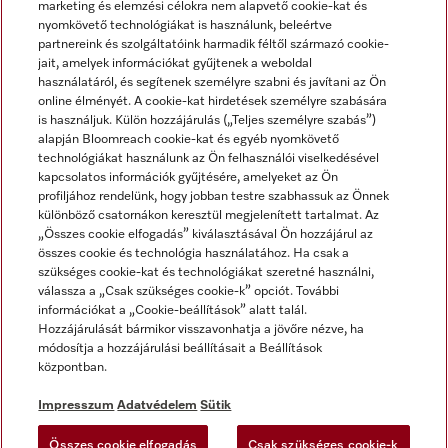
marketing és elemzési célokra nem alapvető cookie-kat és
nyomkövető technológiákat is használunk, beleértve
partnereink és szolgáltatóink harmadik féltől származó cookie-
jait, amelyek információkat gyűjtenek a weboldal
használatáról, és segítenek személyre szabni és javítani az Ön
online élményét. A cookie-kat hirdetések személyre szabására
is használjuk. Külön hozzájárulás („Teljes személyre szabás”)
alapján Bloomreach cookie-kat és egyéb nyomkövető
Miele a YouTube-on
Miele a Facebookon
Miele az Instagramon
technológiákat használunk az Ön felhasználói viselkedésével
kapcsolatos információk gyűjtésére, amelyeket az Ön
profiljához rendelünk, hogy jobban testre szabhassuk az Önnek
különböző csatornákon keresztül megjelenített tartalmat. Az
„Összes cookie elfogadás” kiválasztásával Ön hozzájárul az
összes cookie és technológia használatához. Ha csak a
Impresszum
szükséges cookie-kat és technológiákat szeretné használni,
válassza a „Csak szükséges cookie-k” opciót. További
ÁSZF
információkat a „Cookie-beállítások” alatt talál.
Adatvédelem
Hozzájárulását bármikor visszavonhatja a jövőre nézve, ha
módosítja a hozzájárulási beállításait a Beállítások
Felhasználási feltételek
központban.
Akadálymentességi Nyilatkozat
Digitális Szolgáltatásokról szóló törvény
Impresszum
Adatvédelem
Sütik
Elállási űrlap
Összes cookie elfogadás
Csak szükséges cookie-k