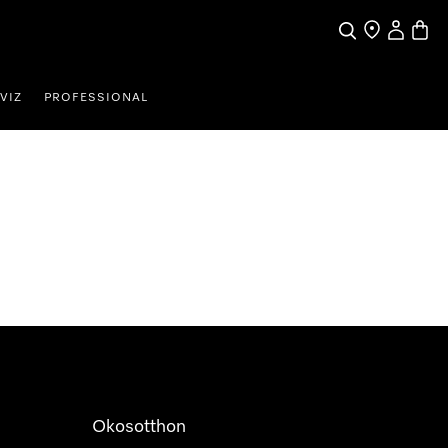
Kereses
Üzletkereső
Saját profi
Bevás
VIZ
PROFESSIONAL
Okosotthon