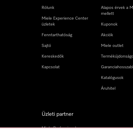
Rólunk
Alapos érvek a M
mellett
Miele Experience Center
üzletek
Kuponok
Fenntarthatóság
Akciók
Sajtó
Miele outlet
Kereskedők
Termékújdonság
Kapcsolat
Garanciahosszab
Katalógusok
Áruhitel
Üzleti partner
Miele Professional