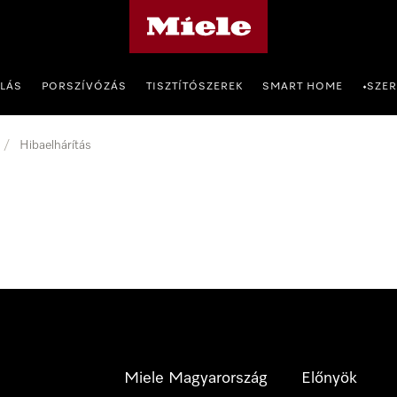
Miele honlapja
OLÁS
PORSZÍVÓZÁS
TISZTÍTÓSZEREK
SMART HOME
SZER
•
/
Hibaelhárítás
Miele Magyarország
Előnyök