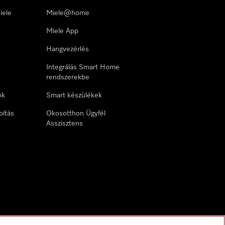
iele
Miele@home
Miele App
Hangvezérlés
Integrálás Smart Home
rendszerekbe
ok
Smart készülékek
bítás
Okosotthon Ügyfél
Asszisztens