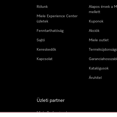
Rólunk
Alapos érvek a M
mellett
Miele Experience Center
üzletek
Kuponok
Fenntarthatóság
Akciók
Sajtó
Miele outlet
Kereskedők
Termékújdonság
Kapcsolat
Garanciahosszab
Katalógusok
Áruhitel
Üzleti partner
Miele Professional