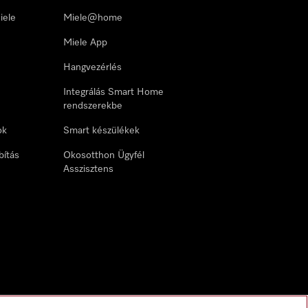
iele
Miele@home
Miele App
Hangvezérlés
Integrálás Smart Home
rendszerekbe
ok
Smart készülékek
bítás
Okosotthon Ügyfél
Asszisztens