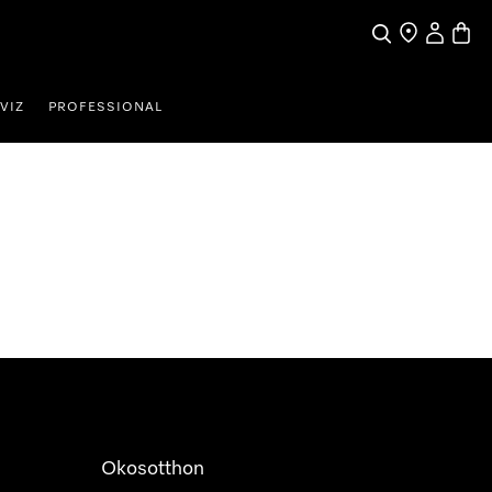
Kereses
Üzletkereső
Saját profi
Bevás
VIZ
PROFESSIONAL
Okosotthon