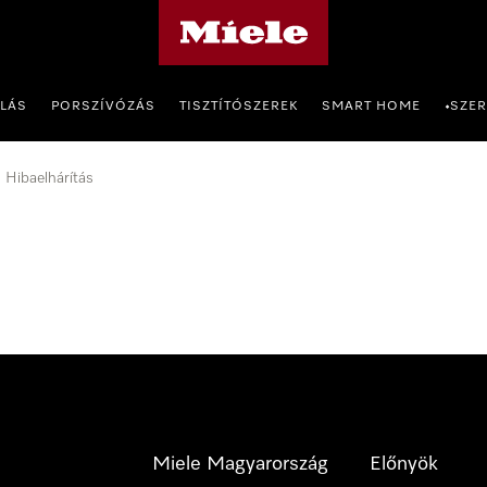
Miele honlapja
OLÁS
PORSZÍVÓZÁS
TISZTÍTÓSZEREK
SMART HOME
SZER
•
Hibaelhárítás
Miele Magyarország
Előnyök