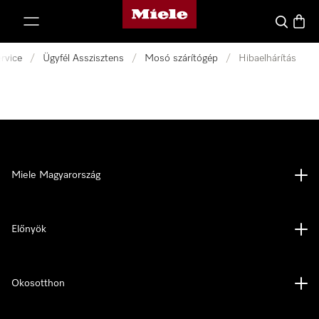
Miele honlapja
 a tartalomhoz
Kereses
Bevás
rvice
/
Ügyfél Asszisztens
/
Mosó szárítógép
/
Hibaelhárítás
Miele Magyarország
Előnyök
Okosotthon