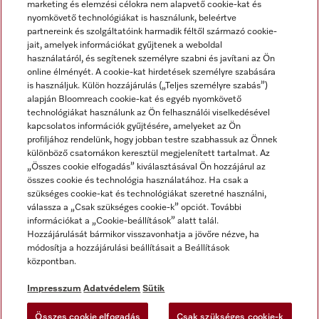
marketing és elemzési célokra nem alapvető cookie-kat és
nyomkövető technológiákat is használunk, beleértve
partnereink és szolgáltatóink harmadik féltől származó cookie-
jait, amelyek információkat gyűjtenek a weboldal
használatáról, és segítenek személyre szabni és javítani az Ön
online élményét. A cookie-kat hirdetések személyre szabására
is használjuk. Külön hozzájárulás („Teljes személyre szabás”)
alapján Bloomreach cookie-kat és egyéb nyomkövető
Miele a YouTube-on
Miele a Facebookon
Miele az Instagramon
technológiákat használunk az Ön felhasználói viselkedésével
kapcsolatos információk gyűjtésére, amelyeket az Ön
profiljához rendelünk, hogy jobban testre szabhassuk az Önnek
különböző csatornákon keresztül megjelenített tartalmat. Az
„Összes cookie elfogadás” kiválasztásával Ön hozzájárul az
összes cookie és technológia használatához. Ha csak a
Impresszum
szükséges cookie-kat és technológiákat szeretné használni,
válassza a „Csak szükséges cookie-k” opciót. További
ÁSZF
információkat a „Cookie-beállítások” alatt talál.
Adatvédelem
Hozzájárulását bármikor visszavonhatja a jövőre nézve, ha
módosítja a hozzájárulási beállításait a Beállítások
Felhasználási feltételek
központban.
Akadálymentességi Nyilatkozat
Digitális Szolgáltatásokról szóló törvény
Impresszum
Adatvédelem
Sütik
Elállási űrlap
Összes cookie elfogadás
Csak szükséges cookie-k