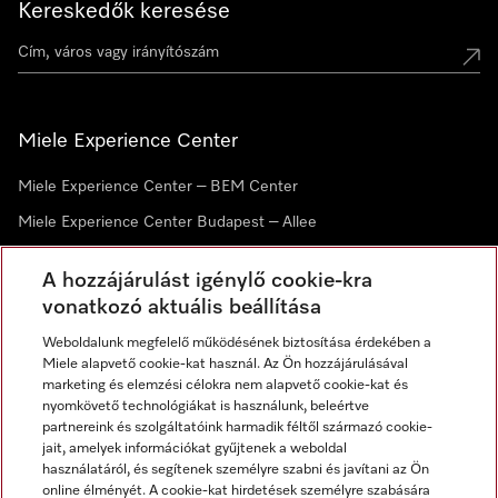
Kereskedők keresése
Miele Experience Center
Miele Experience Center – BEM Center
Miele Experience Center Budapest – Allee
Miele Experience Center Debrecen
A hozzájárulást igénylő cookie-kra
vonatkozó aktuális beállítása
Hírlevél
Weboldalunk megfelelő működésének biztosítása érdekében a
Miele alapvető cookie-kat használ. Az Ön hozzájárulásával
marketing és elemzési célokra nem alapvető cookie-kat és
nyomkövető technológiákat is használunk, beleértve
partnereink és szolgáltatóink harmadik féltől származó cookie-
jait, amelyek információkat gyűjtenek a weboldal
használatáról, és segítenek személyre szabni és javítani az Ön
online élményét. A cookie-kat hirdetések személyre szabására