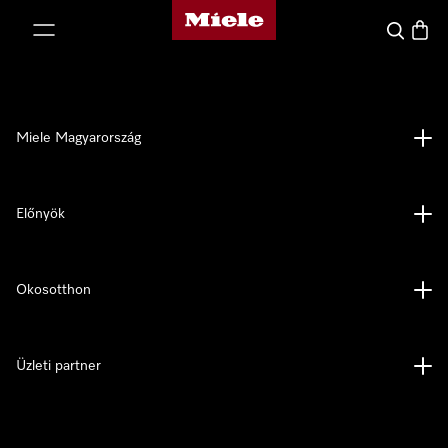
Miele honlapja
 a tartalomhoz
Kereses
Bevás
Miele Magyarország
Előnyök
Okosotthon
Üzleti partner