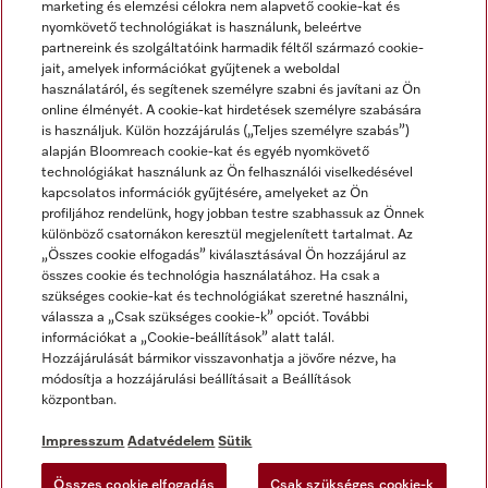
marketing és elemzési célokra nem alapvető cookie-kat és
nyomkövető technológiákat is használunk, beleértve
partnereink és szolgáltatóink harmadik féltől származó cookie-
jait, amelyek információkat gyűjtenek a weboldal
használatáról, és segítenek személyre szabni és javítani az Ön
online élményét. A cookie-kat hirdetések személyre szabására
is használjuk. Külön hozzájárulás („Teljes személyre szabás”)
alapján Bloomreach cookie-kat és egyéb nyomkövető
Miele a YouTube-on
Miele a Facebookon
Miele az Instagramon
technológiákat használunk az Ön felhasználói viselkedésével
kapcsolatos információk gyűjtésére, amelyeket az Ön
profiljához rendelünk, hogy jobban testre szabhassuk az Önnek
különböző csatornákon keresztül megjelenített tartalmat. Az
„Összes cookie elfogadás” kiválasztásával Ön hozzájárul az
összes cookie és technológia használatához. Ha csak a
Impresszum
szükséges cookie-kat és technológiákat szeretné használni,
válassza a „Csak szükséges cookie-k” opciót. További
ÁSZF
információkat a „Cookie-beállítások” alatt talál.
Adatvédelem
Hozzájárulását bármikor visszavonhatja a jövőre nézve, ha
módosítja a hozzájárulási beállításait a Beállítások
Felhasználási feltételek
központban.
Akadálymentességi Nyilatkozat
Digitális Szolgáltatásokról szóló törvény
Impresszum
Adatvédelem
Sütik
Elállási űrlap
Összes cookie elfogadás
Csak szükséges cookie-k