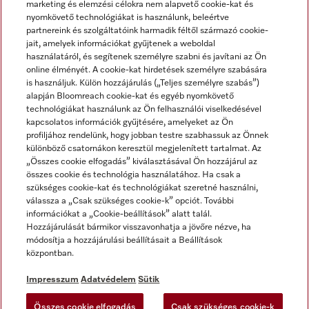
marketing és elemzési célokra nem alapvető cookie-kat és
nyomkövető technológiákat is használunk, beleértve
partnereink és szolgáltatóink harmadik féltől származó cookie-
jait, amelyek információkat gyűjtenek a weboldal
használatáról, és segítenek személyre szabni és javítani az Ön
online élményét. A cookie-kat hirdetések személyre szabására
is használjuk. Külön hozzájárulás („Teljes személyre szabás”)
alapján Bloomreach cookie-kat és egyéb nyomkövető
Miele a YouTube-on
Miele a Facebookon
Miele az Instagramon
technológiákat használunk az Ön felhasználói viselkedésével
kapcsolatos információk gyűjtésére, amelyeket az Ön
profiljához rendelünk, hogy jobban testre szabhassuk az Önnek
különböző csatornákon keresztül megjelenített tartalmat. Az
„Összes cookie elfogadás” kiválasztásával Ön hozzájárul az
összes cookie és technológia használatához. Ha csak a
Impresszum
szükséges cookie-kat és technológiákat szeretné használni,
válassza a „Csak szükséges cookie-k” opciót. További
ÁSZF
információkat a „Cookie-beállítások” alatt talál.
Adatvédelem
Hozzájárulását bármikor visszavonhatja a jövőre nézve, ha
módosítja a hozzájárulási beállításait a Beállítások
Felhasználási feltételek
központban.
Akadálymentességi Nyilatkozat
Digitális Szolgáltatásokról szóló törvény
Impresszum
Adatvédelem
Sütik
Elállási űrlap
Összes cookie elfogadás
Csak szükséges cookie-k