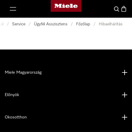
Miele honlapja
 a tartalomhoz
Kereses
Bevás
al
/
Service
/
Ügyfél Asszisztens
/
Főzőlap
/
Hibaelhárítás
Miele Magyarország
Előnyök
Okosotthon