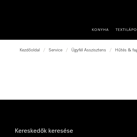
 a tartalomhoz
KONYHA
TEXTILÁP
Kezdőoldal
/
Service
/
Ügyfél Asszisztens
/
Hűtés & fa
Kereskedők keresése