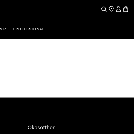
Kereses
Üzletkereső
Saját profi
Bevás
VIZ
PROFESSIONAL
Okosotthon