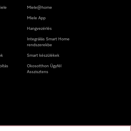
iele
Miele@home
Miele App
Hangvezérlés
Integrálás Smart Home
rendszerekbe
ok
Smart készülékek
bítás
Okosotthon Ügyfél
Asszisztens