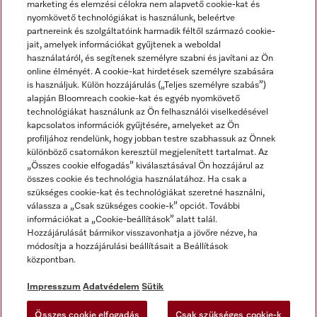
marketing és elemzési célokra nem alapvető cookie-kat és
nyomkövető technológiákat is használunk, beleértve
partnereink és szolgáltatóink harmadik féltől származó cookie-
jait, amelyek információkat gyűjtenek a weboldal
használatáról, és segítenek személyre szabni és javítani az Ön
online élményét. A cookie-kat hirdetések személyre szabására
is használjuk. Külön hozzájárulás („Teljes személyre szabás”)
alapján Bloomreach cookie-kat és egyéb nyomkövető
Miele a YouTube-on
Miele a Facebookon
Miele az Instagramon
technológiákat használunk az Ön felhasználói viselkedésével
kapcsolatos információk gyűjtésére, amelyeket az Ön
profiljához rendelünk, hogy jobban testre szabhassuk az Önnek
különböző csatornákon keresztül megjelenített tartalmat. Az
„Összes cookie elfogadás” kiválasztásával Ön hozzájárul az
összes cookie és technológia használatához. Ha csak a
Impresszum
szükséges cookie-kat és technológiákat szeretné használni,
válassza a „Csak szükséges cookie-k” opciót. További
ÁSZF
információkat a „Cookie-beállítások” alatt talál.
Adatvédelem
Hozzájárulását bármikor visszavonhatja a jövőre nézve, ha
módosítja a hozzájárulási beállításait a Beállítások
Felhasználási feltételek
központban.
Akadálymentességi Nyilatkozat
Digitális Szolgáltatásokról szóló törvény
Impresszum
Adatvédelem
Sütik
Elállási űrlap
Összes cookie elfogadás
Csak szükséges cookie-k