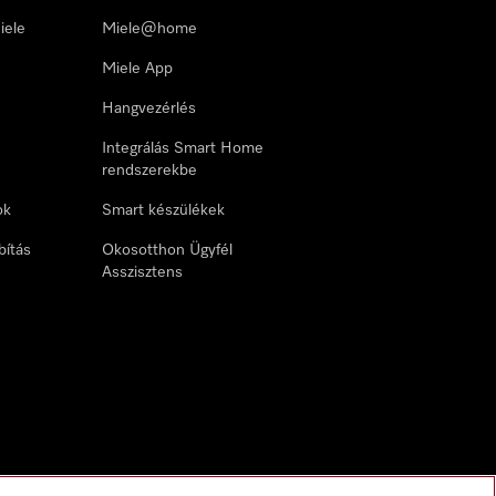
iele
Miele@home
Miele App
Hangvezérlés
Integrálás Smart Home
rendszerekbe
ok
Smart készülékek
bítás
Okosotthon Ügyfél
Asszisztens