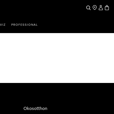
Kereses
Üzletkereső
Saját profi
Bevás
VIZ
PROFESSIONAL
Okosotthon