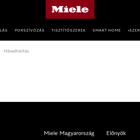
Miele honlapja
OLÁS
PORSZÍVÓZÁS
TISZTÍTÓSZEREK
SMART HOME
SZER
•
Hibaelhárítás
Miele Magyarország
Előnyök