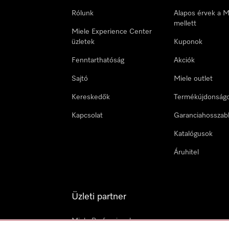
Rólunk
Alapos érvek a M
mellett
Miele Experience Center
üzletek
Kuponok
Fenntarthatóság
Akciók
Sajtó
Miele outlet
Kereskedők
Termékújdonság
Kapcsolat
Garanciahosszab
Katalógusok
Áruhitel
Üzleti partner
Miele Professional