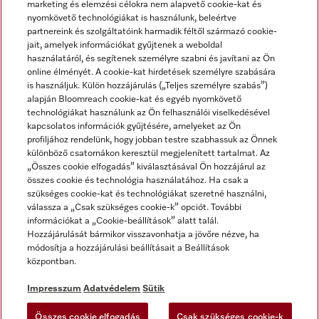
marketing és elemzési célokra nem alapvető cookie-kat és
nyomkövető technológiákat is használunk, beleértve
partnereink és szolgáltatóink harmadik féltől származó cookie-
jait, amelyek információkat gyűjtenek a weboldal
használatáról, és segítenek személyre szabni és javítani az Ön
online élményét. A cookie-kat hirdetések személyre szabására
is használjuk. Külön hozzájárulás („Teljes személyre szabás”)
alapján Bloomreach cookie-kat és egyéb nyomkövető
Miele a YouTube-on
Miele a Facebookon
Miele az Instagramon
technológiákat használunk az Ön felhasználói viselkedésével
kapcsolatos információk gyűjtésére, amelyeket az Ön
profiljához rendelünk, hogy jobban testre szabhassuk az Önnek
különböző csatornákon keresztül megjelenített tartalmat. Az
„Összes cookie elfogadás” kiválasztásával Ön hozzájárul az
összes cookie és technológia használatához. Ha csak a
Impresszum
szükséges cookie-kat és technológiákat szeretné használni,
válassza a „Csak szükséges cookie-k” opciót. További
ÁSZF
információkat a „Cookie-beállítások” alatt talál.
Adatvédelem
Hozzájárulását bármikor visszavonhatja a jövőre nézve, ha
módosítja a hozzájárulási beállításait a Beállítások
Felhasználási feltételek
központban.
Akadálymentességi Nyilatkozat
Digitális Szolgáltatásokról szóló törvény
Impresszum
Adatvédelem
Sütik
Elállási űrlap
Összes cookie elfogadás
Csak szükséges cookie-k