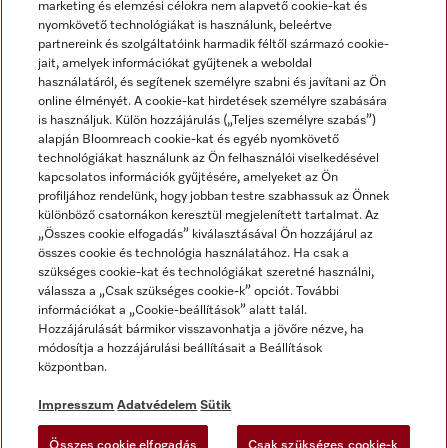
marketing és elemzési célokra nem alapvető cookie-kat és
nyomkövető technológiákat is használunk, beleértve
partnereink és szolgáltatóink harmadik féltől származó cookie-
jait, amelyek információkat gyűjtenek a weboldal
használatáról, és segítenek személyre szabni és javítani az Ön
online élményét. A cookie-kat hirdetések személyre szabására
is használjuk. Külön hozzájárulás („Teljes személyre szabás”)
alapján Bloomreach cookie-kat és egyéb nyomkövető
Miele a YouTube-on
Miele a Facebookon
Miele az Instagramon
technológiákat használunk az Ön felhasználói viselkedésével
kapcsolatos információk gyűjtésére, amelyeket az Ön
profiljához rendelünk, hogy jobban testre szabhassuk az Önnek
különböző csatornákon keresztül megjelenített tartalmat. Az
„Összes cookie elfogadás” kiválasztásával Ön hozzájárul az
összes cookie és technológia használatához. Ha csak a
Impresszum
szükséges cookie-kat és technológiákat szeretné használni,
válassza a „Csak szükséges cookie-k” opciót. További
ÁSZF
információkat a „Cookie-beállítások” alatt talál.
Adatvédelem
Hozzájárulását bármikor visszavonhatja a jövőre nézve, ha
módosítja a hozzájárulási beállításait a Beállítások
Felhasználási feltételek
központban.
Akadálymentességi Nyilatkozat
Digitális Szolgáltatásokról szóló törvény
Impresszum
Adatvédelem
Sütik
Elállási űrlap
Összes cookie elfogadás
Csak szükséges cookie-k