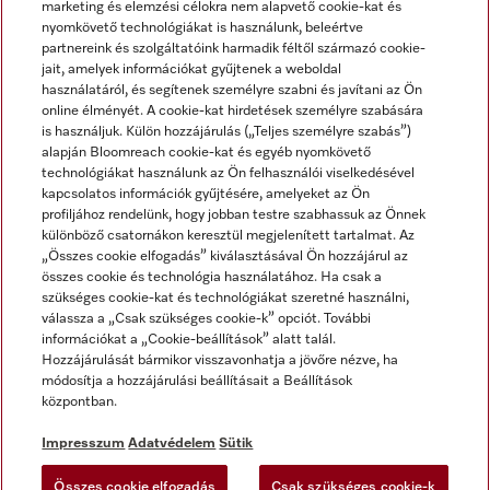
marketing és elemzési célokra nem alapvető cookie-kat és
nyomkövető technológiákat is használunk, beleértve
partnereink és szolgáltatóink harmadik féltől származó cookie-
jait, amelyek információkat gyűjtenek a weboldal
használatáról, és segítenek személyre szabni és javítani az Ön
online élményét. A cookie-kat hirdetések személyre szabására
is használjuk. Külön hozzájárulás („Teljes személyre szabás”)
alapján Bloomreach cookie-kat és egyéb nyomkövető
Miele a YouTube-on
Miele a Facebookon
Miele az Instagramon
technológiákat használunk az Ön felhasználói viselkedésével
kapcsolatos információk gyűjtésére, amelyeket az Ön
profiljához rendelünk, hogy jobban testre szabhassuk az Önnek
különböző csatornákon keresztül megjelenített tartalmat. Az
„Összes cookie elfogadás” kiválasztásával Ön hozzájárul az
összes cookie és technológia használatához. Ha csak a
Impresszum
szükséges cookie-kat és technológiákat szeretné használni,
válassza a „Csak szükséges cookie-k” opciót. További
ÁSZF
információkat a „Cookie-beállítások” alatt talál.
Adatvédelem
Hozzájárulását bármikor visszavonhatja a jövőre nézve, ha
módosítja a hozzájárulási beállításait a Beállítások
Felhasználási feltételek
központban.
Akadálymentességi Nyilatkozat
Digitális Szolgáltatásokról szóló törvény
Impresszum
Adatvédelem
Sütik
Elállási űrlap
Összes cookie elfogadás
Csak szükséges cookie-k