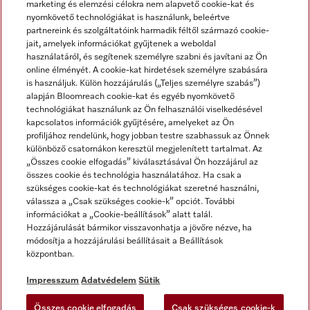
marketing és elemzési célokra nem alapvető cookie-kat és
nyomkövető technológiákat is használunk, beleértve
partnereink és szolgáltatóink harmadik féltől származó cookie-
jait, amelyek információkat gyűjtenek a weboldal
használatáról, és segítenek személyre szabni és javítani az Ön
online élményét. A cookie-kat hirdetések személyre szabására
is használjuk. Külön hozzájárulás („Teljes személyre szabás”)
alapján Bloomreach cookie-kat és egyéb nyomkövető
Miele a YouTube-on
Miele a Facebookon
Miele az Instagramon
technológiákat használunk az Ön felhasználói viselkedésével
kapcsolatos információk gyűjtésére, amelyeket az Ön
profiljához rendelünk, hogy jobban testre szabhassuk az Önnek
különböző csatornákon keresztül megjelenített tartalmat. Az
„Összes cookie elfogadás” kiválasztásával Ön hozzájárul az
összes cookie és technológia használatához. Ha csak a
Impresszum
szükséges cookie-kat és technológiákat szeretné használni,
válassza a „Csak szükséges cookie-k” opciót. További
ÁSZF
információkat a „Cookie-beállítások” alatt talál.
Adatvédelem
Hozzájárulását bármikor visszavonhatja a jövőre nézve, ha
módosítja a hozzájárulási beállításait a Beállítások
Felhasználási feltételek
központban.
Akadálymentességi Nyilatkozat
Digitális Szolgáltatásokról szóló törvény
Impresszum
Adatvédelem
Sütik
Elállási űrlap
Összes cookie elfogadás
Csak szükséges cookie-k