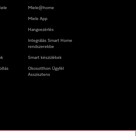
iele
Miele@home
Miele App
Hangvezérlés
Integrálás Smart Home
rendszerekbe
ok
Smart készülékek
bítás
Okosotthon Ügyfél
Asszisztens