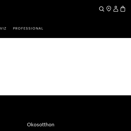
Kereses
Üzletkereső
Saját profi
Bevás
VIZ
PROFESSIONAL
Okosotthon