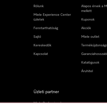
Rólunk
Alapos érvek a M
mellett
Miele Experience Center
üzletek
Kuponok
Fenntarthatóság
Akciók
Sajtó
Miele outlet
Kereskedők
Termékújdonság
Kapcsolat
Garanciahosszab
Katalógusok
Áruhitel
Üzleti partner
Miele Professional