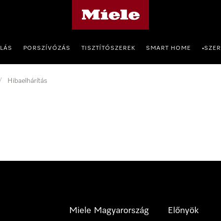
Miele honlapja
OLÁS
PORSZÍVÓZÁS
TISZTÍTÓSZEREK
SMART HOME
SZER
•
/
Hibaelhárítás
Miele Magyarország
Előnyök