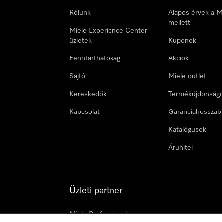
Rólunk
Alapos érvek a M
mellett
Miele Experience Center
üzletek
Kuponok
Fenntarthatóság
Akciók
Sajtó
Miele outlet
Kereskedők
Termékújdonság
Kapcsolat
Garanciahosszab
Katalógusok
Áruhitel
Üzleti partner
Miele Professional