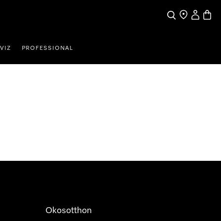
Kereses
Üzletkereső
Saját profi
Bevás
VIZ
PROFESSIONAL
Okosotthon