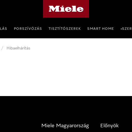
Miele honlapja
OLÁS
PORSZÍVÓZÁS
TISZTÍTÓSZEREK
SMART HOME
SZER
•
/
Hibaelhárítás
Miele Magyarország
Előnyök