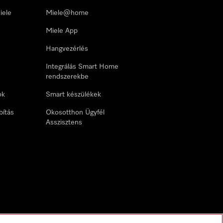
iele
Miele@home
Miele App
Hangvezérlés
Integrálás Smart Home
rendszerekbe
ok
Smart készülékek
bítás
Okosotthon Ügyfél
Asszisztens