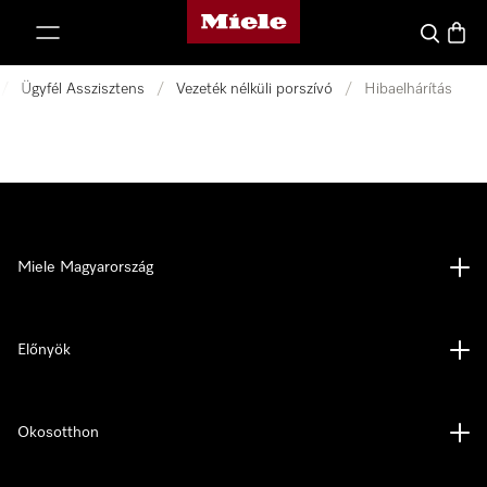
Miele honlapja
 a tartalomhoz
Kereses
Bevás
/
Ügyfél Asszisztens
/
Vezeték nélküli porszívó
/
Hibaelhárítás
Miele Magyarország
Előnyök
Okosotthon