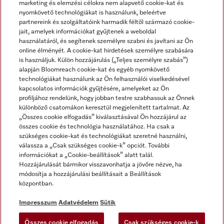
marketing és elemzési célokra nem alapvető cookie-kat és
nyomkövető technológiákat is használunk, beleértve
partnereink és szolgáltatóink harmadik féltől származó cookie-
jait, amelyek információkat gyűjtenek a weboldal
használatáról, és segítenek személyre szabni és javítani az Ön
online élményét. A cookie-kat hirdetések személyre szabására
is használjuk. Külön hozzájárulás („Teljes személyre szabás”)
alapján Bloomreach cookie-kat és egyéb nyomkövető
Miele a YouTube-on
Miele a Facebookon
Miele az Instagramon
technológiákat használunk az Ön felhasználói viselkedésével
kapcsolatos információk gyűjtésére, amelyeket az Ön
profiljához rendelünk, hogy jobban testre szabhassuk az Önnek
különböző csatornákon keresztül megjelenített tartalmat. Az
„Összes cookie elfogadás” kiválasztásával Ön hozzájárul az
összes cookie és technológia használatához. Ha csak a
Impresszum
szükséges cookie-kat és technológiákat szeretné használni,
válassza a „Csak szükséges cookie-k” opciót. További
ÁSZF
információkat a „Cookie-beállítások” alatt talál.
Adatvédelem
Hozzájárulását bármikor visszavonhatja a jövőre nézve, ha
módosítja a hozzájárulási beállításait a Beállítások
Felhasználási feltételek
központban.
Akadálymentességi Nyilatkozat
Digitális Szolgáltatásokról szóló törvény
Impresszum
Adatvédelem
Sütik
Elállási űrlap
Összes cookie elfogadás
Csak szükséges cookie-k