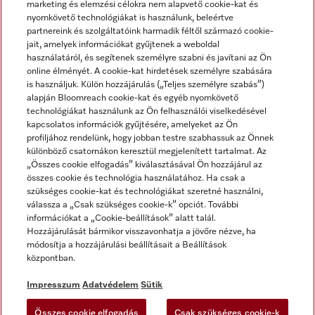
marketing és elemzési célokra nem alapvető cookie-kat és
nyomkövető technológiákat is használunk, beleértve
partnereink és szolgáltatóink harmadik féltől származó cookie-
jait, amelyek információkat gyűjtenek a weboldal
használatáról, és segítenek személyre szabni és javítani az Ön
online élményét. A cookie-kat hirdetések személyre szabására
is használjuk. Külön hozzájárulás („Teljes személyre szabás”)
alapján Bloomreach cookie-kat és egyéb nyomkövető
Miele a YouTube-on
Miele a Facebookon
Miele az Instagramon
technológiákat használunk az Ön felhasználói viselkedésével
kapcsolatos információk gyűjtésére, amelyeket az Ön
profiljához rendelünk, hogy jobban testre szabhassuk az Önnek
különböző csatornákon keresztül megjelenített tartalmat. Az
„Összes cookie elfogadás” kiválasztásával Ön hozzájárul az
összes cookie és technológia használatához. Ha csak a
Impresszum
szükséges cookie-kat és technológiákat szeretné használni,
válassza a „Csak szükséges cookie-k” opciót. További
ÁSZF
információkat a „Cookie-beállítások” alatt talál.
Adatvédelem
Hozzájárulását bármikor visszavonhatja a jövőre nézve, ha
módosítja a hozzájárulási beállításait a Beállítások
Felhasználási feltételek
központban.
Akadálymentességi Nyilatkozat
Digitális Szolgáltatásokról szóló törvény
Impresszum
Adatvédelem
Sütik
Elállási űrlap
Összes cookie elfogadás
Csak szükséges cookie-k