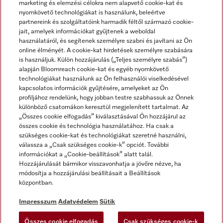
marketing és elemzési célokra nem alapvető cookie-kat és
nyomkövető technológiákat is használunk, beleértve
partnereink és szolgáltatóink harmadik féltől származó cookie-
jait, amelyek információkat gyűjtenek a weboldal
használatáról, és segítenek személyre szabni és javítani az Ön
online élményét. A cookie-kat hirdetések személyre szabására
is használjuk. Külön hozzájárulás („Teljes személyre szabás”)
alapján Bloomreach cookie-kat és egyéb nyomkövető
Miele a YouTube-on
Miele a Facebookon
Miele az Instagramon
technológiákat használunk az Ön felhasználói viselkedésével
kapcsolatos információk gyűjtésére, amelyeket az Ön
profiljához rendelünk, hogy jobban testre szabhassuk az Önnek
különböző csatornákon keresztül megjelenített tartalmat. Az
„Összes cookie elfogadás” kiválasztásával Ön hozzájárul az
összes cookie és technológia használatához. Ha csak a
Impresszum
szükséges cookie-kat és technológiákat szeretné használni,
válassza a „Csak szükséges cookie-k” opciót. További
ÁSZF
információkat a „Cookie-beállítások” alatt talál.
Adatvédelem
Hozzájárulását bármikor visszavonhatja a jövőre nézve, ha
módosítja a hozzájárulási beállításait a Beállítások
Felhasználási feltételek
központban.
Akadálymentességi Nyilatkozat
Digitális Szolgáltatásokról szóló törvény
Impresszum
Adatvédelem
Sütik
Elállási űrlap
Összes cookie elfogadás
Csak szükséges cookie-k