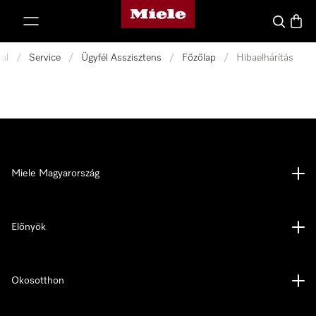
Miele honlapja
 a tartalomhoz
Kereses
Bevás
al
/
Service
/
Ügyfél Asszisztens
/
Főzőlap
/
Hibaelhárítás
Miele Magyarország
Előnyök
Okosotthon