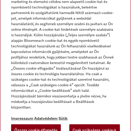
marketing és elemzési célokra nem alapvető cookie-kat és
nyomkövető technológiákat is használunk, beleértve
partnereink és szolgáltatóink harmadik féltől származó cookie-
jait, amelyek információkat gyűjtenek a weboldal
használatáról, és segítenek személyre szabni és javítani az Ön
online élményét. A cookie-kat hirdetések személyre szabására
is használjuk. Külön hozzájárulás („Teljes személyre szabás”)
alapján Bloomreach cookie-kat és egyéb nyomkövető
Miele a YouTube-on
Miele a Facebookon
Miele az Instagramon
technológiákat használunk az Ön felhasználói viselkedésével
kapcsolatos információk gyűjtésére, amelyeket az Ön
profiljához rendelünk, hogy jobban testre szabhassuk az Önnek
különböző csatornákon keresztül megjelenített tartalmat. Az
„Összes cookie elfogadás” kiválasztásával Ön hozzájárul az
összes cookie és technológia használatához. Ha csak a
Impresszum
szükséges cookie-kat és technológiákat szeretné használni,
válassza a „Csak szükséges cookie-k” opciót. További
ÁSZF
információkat a „Cookie-beállítások” alatt talál.
Adatvédelem
Hozzájárulását bármikor visszavonhatja a jövőre nézve, ha
módosítja a hozzájárulási beállításait a Beállítások
Felhasználási feltételek
központban.
Akadálymentességi Nyilatkozat
Digitális Szolgáltatásokról szóló törvény
Impresszum
Adatvédelem
Sütik
Elállási űrlap
Összes cookie elfogadás
Csak szükséges cookie-k