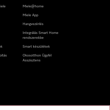
iele
Miele@home
Miele App
Hangvezérlés
Integrálás Smart Home
rendszerekbe
ok
Smart készülékek
bítás
Okosotthon Ügyfél
Asszisztens