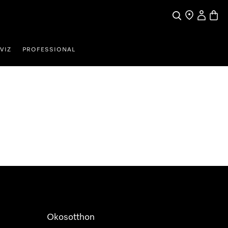
Kereses
Üzletkereső
Saját profi
Bevás
VIZ
PROFESSIONAL
Okosotthon