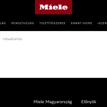
Miele honlapja
OLÁS
PORSZÍVÓZÁS
TISZTÍTÓSZEREK
SMART HOME
SZER
•
Hibaelhárítás
Miele Magyarország
Előnyök