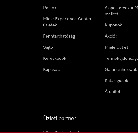
Rólunk
Alapos érvek a M
mellett
Miele Experience Center
üzletek
Kuponok
Fenntarthatóság
Akciók
Sajtó
Miele outlet
Kereskedők
Termékújdonság
Kapcsolat
Garanciahosszab
Katalógusok
Áruhitel
Üzleti partner
Miele Professional