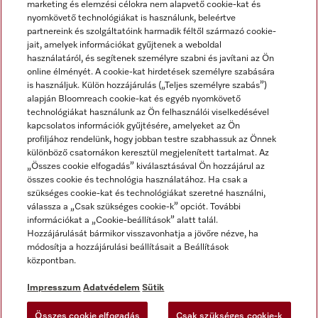
marketing és elemzési célokra nem alapvető cookie-kat és
nyomkövető technológiákat is használunk, beleértve
partnereink és szolgáltatóink harmadik féltől származó cookie-
jait, amelyek információkat gyűjtenek a weboldal
használatáról, és segítenek személyre szabni és javítani az Ön
online élményét. A cookie-kat hirdetések személyre szabására
is használjuk. Külön hozzájárulás („Teljes személyre szabás”)
alapján Bloomreach cookie-kat és egyéb nyomkövető
Miele a YouTube-on
Miele a Facebookon
Miele az Instagramon
technológiákat használunk az Ön felhasználói viselkedésével
kapcsolatos információk gyűjtésére, amelyeket az Ön
profiljához rendelünk, hogy jobban testre szabhassuk az Önnek
különböző csatornákon keresztül megjelenített tartalmat. Az
„Összes cookie elfogadás” kiválasztásával Ön hozzájárul az
összes cookie és technológia használatához. Ha csak a
Impresszum
szükséges cookie-kat és technológiákat szeretné használni,
válassza a „Csak szükséges cookie-k” opciót. További
ÁSZF
információkat a „Cookie-beállítások” alatt talál.
Adatvédelem
Hozzájárulását bármikor visszavonhatja a jövőre nézve, ha
módosítja a hozzájárulási beállításait a Beállítások
Felhasználási feltételek
központban.
Akadálymentességi Nyilatkozat
Digitális Szolgáltatásokról szóló törvény
Impresszum
Adatvédelem
Sütik
Elállási űrlap
Összes cookie elfogadás
Csak szükséges cookie-k