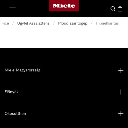
Miele honlapja
 a tartalomhoz
Kereses
Bevás
rvice
/
Ügyfél Asszisztens
/
Mosó szárítógép
/
Hibaelhárítás
Miele Magyarország
Előnyök
Okosotthon