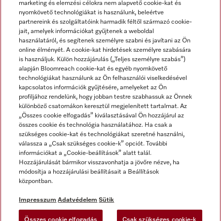
marketing és elemzési célokra nem alapvető cookie-kat és
nyomkövető technológiákat is használunk, beleértve
partnereink és szolgáltatóink harmadik féltől származó cookie-
jait, amelyek információkat gyűjtenek a weboldal
használatáról, és segítenek személyre szabni és javítani az Ön
online élményét. A cookie-kat hirdetések személyre szabására
is használjuk. Külön hozzájárulás („Teljes személyre szabás”)
alapján Bloomreach cookie-kat és egyéb nyomkövető
Miele a YouTube-on
Miele a Facebookon
Miele az Instagramon
technológiákat használunk az Ön felhasználói viselkedésével
kapcsolatos információk gyűjtésére, amelyeket az Ön
profiljához rendelünk, hogy jobban testre szabhassuk az Önnek
különböző csatornákon keresztül megjelenített tartalmat. Az
„Összes cookie elfogadás” kiválasztásával Ön hozzájárul az
összes cookie és technológia használatához. Ha csak a
Impresszum
szükséges cookie-kat és technológiákat szeretné használni,
válassza a „Csak szükséges cookie-k” opciót. További
ÁSZF
információkat a „Cookie-beállítások” alatt talál.
Adatvédelem
Hozzájárulását bármikor visszavonhatja a jövőre nézve, ha
módosítja a hozzájárulási beállításait a Beállítások
Felhasználási feltételek
központban.
Akadálymentességi Nyilatkozat
Digitális Szolgáltatásokról szóló törvény
Impresszum
Adatvédelem
Sütik
Elállási űrlap
Összes cookie elfogadás
Csak szükséges cookie-k