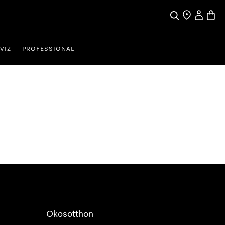
Kereses
Üzletkereső
Saját profi
Bevás
VIZ
PROFESSIONAL
Okosotthon