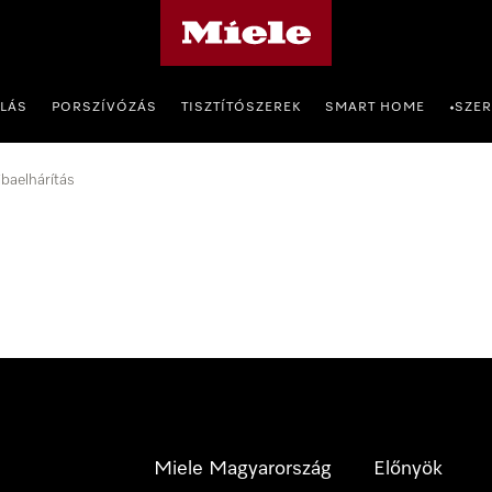
Miele honlapja
OLÁS
PORSZÍVÓZÁS
TISZTÍTÓSZEREK
SMART HOME
SZER
•
baelhárítás
Miele Magyarország
Előnyök