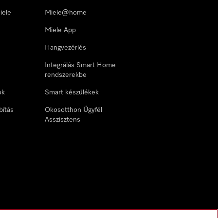
iele
Miele@home
Miele App
Hangvezérlés
Integrálás Smart Home
rendszerekbe
ok
Smart készülékek
bítás
Okosotthon Ügyfél
Asszisztens