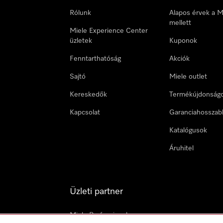
Rólunk
Alapos érvek a M
mellett
Miele Experience Center
üzletek
Kuponok
Fenntarthatóság
Akciók
Sajtó
Miele outlet
Kereskedők
Termékújdonság
Kapcsolat
Garanciahosszab
Katalógusok
Áruhitel
Üzleti partner
Miele Professional