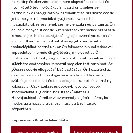
marketing és elemzési célokra nem alapvető cookie-kat és
nyomkövető technológiákat is használunk, beleértve
partnereink és szolgáltatóink harmadik féltől származó cookie-
jait, amelyek információkat gyűjtenek a weboldal
használatáról, és segítenek személyre szabni és javítani az Ön
online élményét. A cookie-kat hirdetések személyre szabására
is használjuk. Külön hozzájárulás („Teljes személyre szabás”)
alapján Bloomreach cookie-kat és egyéb nyomkövető
Miele a YouTube-on
Miele a Facebookon
Miele az Instagramon
technológiákat használunk az Ön felhasználói viselkedésével
kapcsolatos információk gyűjtésére, amelyeket az Ön
profiljához rendelünk, hogy jobban testre szabhassuk az Önnek
különböző csatornákon keresztül megjelenített tartalmat. Az
„Összes cookie elfogadás” kiválasztásával Ön hozzájárul az
összes cookie és technológia használatához. Ha csak a
Impresszum
szükséges cookie-kat és technológiákat szeretné használni,
válassza a „Csak szükséges cookie-k” opciót. További
ÁSZF
információkat a „Cookie-beállítások” alatt talál.
Adatvédelem
Hozzájárulását bármikor visszavonhatja a jövőre nézve, ha
módosítja a hozzájárulási beállításait a Beállítások
Felhasználási feltételek
központban.
Akadálymentességi Nyilatkozat
Digitális Szolgáltatásokról szóló törvény
Impresszum
Adatvédelem
Sütik
Elállási űrlap
Összes cookie elfogadás
Csak szükséges cookie-k