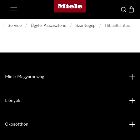
Miele honlapja
 a tartalomhoz
Kereses
Bevás
/
Service
/
Ügyfél Asszisztens
/
Szárítógép
/
Hibaelhárítás
Miele Magyarország
Előnyök
Okosotthon