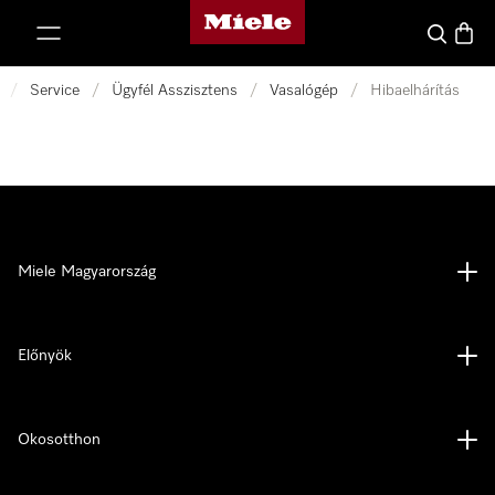
Miele honlapja
 a tartalomhoz
Kereses
Bevás
/
Service
/
Ügyfél Asszisztens
/
Vasalógép
/
Hibaelhárítás
Miele Magyarország
Előnyök
Okosotthon