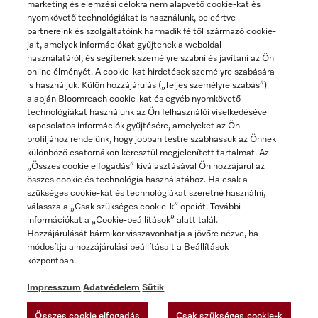
marketing és elemzési célokra nem alapvető cookie-kat és
nyomkövető technológiákat is használunk, beleértve
partnereink és szolgáltatóink harmadik féltől származó cookie-
jait, amelyek információkat gyűjtenek a weboldal
használatáról, és segítenek személyre szabni és javítani az Ön
online élményét. A cookie-kat hirdetések személyre szabására
is használjuk. Külön hozzájárulás („Teljes személyre szabás”)
alapján Bloomreach cookie-kat és egyéb nyomkövető
Miele a YouTube-on
Miele a Facebookon
Miele az Instagramon
technológiákat használunk az Ön felhasználói viselkedésével
kapcsolatos információk gyűjtésére, amelyeket az Ön
profiljához rendelünk, hogy jobban testre szabhassuk az Önnek
különböző csatornákon keresztül megjelenített tartalmat. Az
„Összes cookie elfogadás” kiválasztásával Ön hozzájárul az
összes cookie és technológia használatához. Ha csak a
Impresszum
szükséges cookie-kat és technológiákat szeretné használni,
válassza a „Csak szükséges cookie-k” opciót. További
ÁSZF
információkat a „Cookie-beállítások” alatt talál.
Adatvédelem
Hozzájárulását bármikor visszavonhatja a jövőre nézve, ha
módosítja a hozzájárulási beállításait a Beállítások
Felhasználási feltételek
központban.
Akadálymentességi Nyilatkozat
Digitális Szolgáltatásokról szóló törvény
Impresszum
Adatvédelem
Sütik
Elállási űrlap
Összes cookie elfogadás
Csak szükséges cookie-k