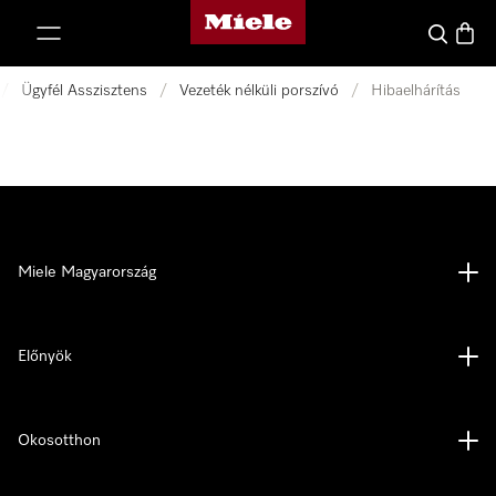
Miele honlapja
 a tartalomhoz
Kereses
Bevás
/
Ügyfél Asszisztens
/
Vezeték nélküli porszívó
/
Hibaelhárítás
Miele Magyarország
Előnyök
Okosotthon