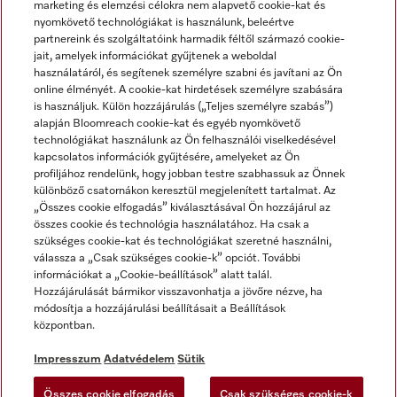
marketing és elemzési célokra nem alapvető cookie-kat és
nyomkövető technológiákat is használunk, beleértve
partnereink és szolgáltatóink harmadik féltől származó cookie-
jait, amelyek információkat gyűjtenek a weboldal
használatáról, és segítenek személyre szabni és javítani az Ön
online élményét. A cookie-kat hirdetések személyre szabására
is használjuk. Külön hozzájárulás („Teljes személyre szabás”)
alapján Bloomreach cookie-kat és egyéb nyomkövető
Miele a YouTube-on
Miele a Facebookon
Miele az Instagramon
technológiákat használunk az Ön felhasználói viselkedésével
kapcsolatos információk gyűjtésére, amelyeket az Ön
profiljához rendelünk, hogy jobban testre szabhassuk az Önnek
különböző csatornákon keresztül megjelenített tartalmat. Az
„Összes cookie elfogadás” kiválasztásával Ön hozzájárul az
összes cookie és technológia használatához. Ha csak a
Impresszum
szükséges cookie-kat és technológiákat szeretné használni,
válassza a „Csak szükséges cookie-k” opciót. További
ÁSZF
információkat a „Cookie-beállítások” alatt talál.
Adatvédelem
Hozzájárulását bármikor visszavonhatja a jövőre nézve, ha
módosítja a hozzájárulási beállításait a Beállítások
Felhasználási feltételek
központban.
Akadálymentességi Nyilatkozat
Digitális Szolgáltatásokról szóló törvény
Impresszum
Adatvédelem
Sütik
Elállási űrlap
Összes cookie elfogadás
Csak szükséges cookie-k